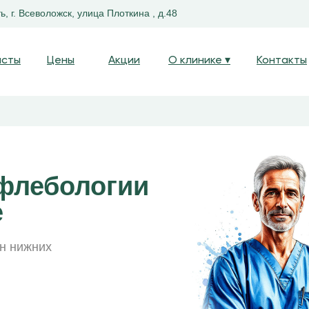
, г. Всеволожск, улица Плоткина , д.48
исты
Цены
Акции
О клинике ▾
Контакты
флебологии
е
н нижних