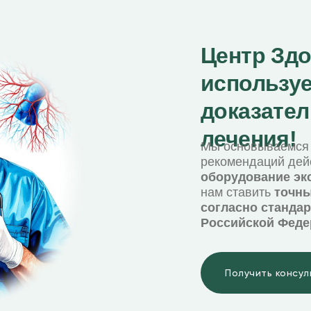
Центр Зд
используе
доказате
лечения!
Мы основываемся 
рекомендаций дей
оборудование эк
нам ставить
точны
согласно станда
➔
Российской Феде
Получить консу