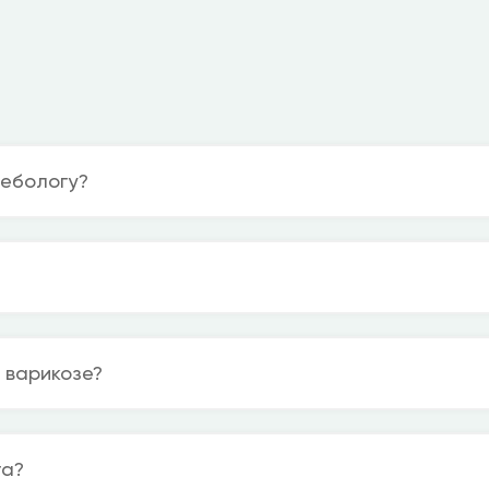
лебологу?
 варикозе?
га?
Проложить маршрут