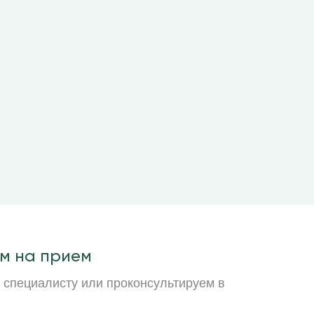
В подарок получ
юриста.
Поверьт
м на прием
 специалисту или проконсультируем в