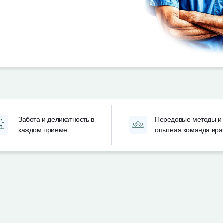
Забота и деликатность в
Передовые методы и
каждом приеме
опытная команда вра
первичный прием
от 3000₽
2ГИС
4.4