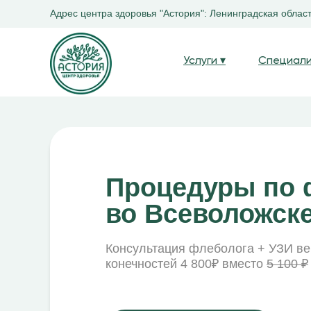
Адрес центра здоровья "Астория": Ленинградская область
Услуги ▾
Специал
+7 (812)-309-93-79
Процедуры по 
+7 (931)-390-94-96
во Всеволожск
Консультация флеболога + УЗИ ве
конечностей 4 800₽ вместо
5 100 ₽