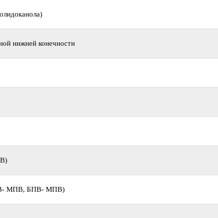
полидоканола)
ной нижней конечности
В)
ПВ- МПВ, БПВ- МПВ)