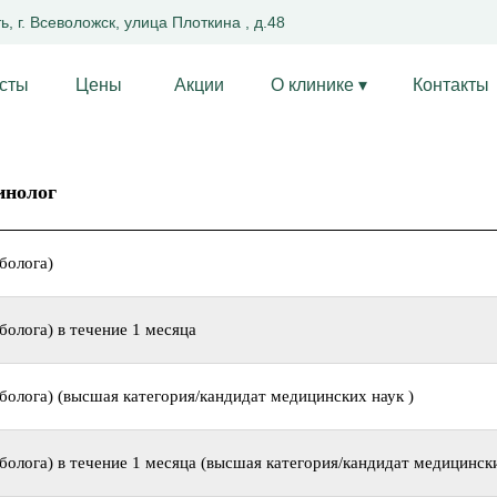
, г. Всеволожск, улица Плоткина , д.48
сты
Цены
Акции
О клинике ▾
Контакты
инолог
болога)
олога) в течение 1 месяца
болога) (высшая категория/кандидат медицинских наук )
олога) в течение 1 месяца (высшая категория/кандидат медицински