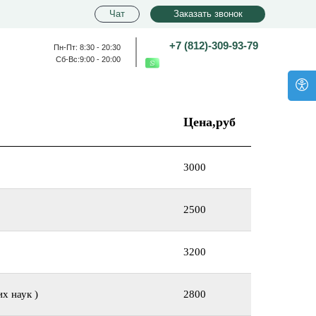
Чат
Заказать звонок
+7 (812)-309-93-79
Пн-Пт: 8:30 - 20:30
Сб-Вс:9:00 - 20:00
+7 (931)-390-94-96
Цена,руб
3000
2500
3200
х наук )
2800