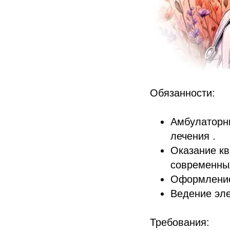
Обязанности:
Амбулаторны
лечения .
Оказание к
современных
Оформление 
Ведение эл
Требования: