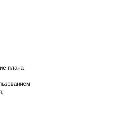
ие плана
льзованием
я;